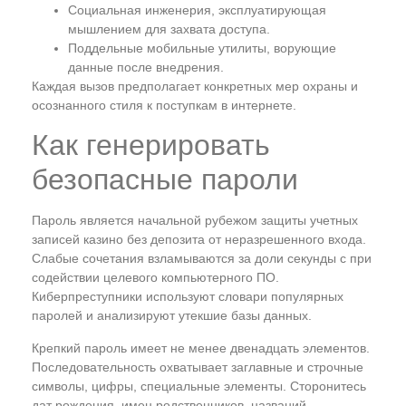
Социальная инженерия, эксплуатирующая
мышлением для захвата доступа.
Поддельные мобильные утилиты, ворующие
данные после внедрения.
Каждая вызов предполагает конкретных мер охраны и
осознанного стиля к поступкам в интернете.
Как генерировать
безопасные пароли
Пароль является начальной рубежом защиты учетных
записей казино без депозита от неразрешенного входа.
Слабые сочетания взламываются за доли секунды с при
содействии целевого компьютерного ПО.
Киберпреступники используют словари популярных
паролей и анализируют утекшие базы данных.
Крепкий пароль имеет не менее двенадцать элементов.
Последовательность охватывает заглавные и строчные
символы, цифры, специальные элементы. Сторонитесь
дат рождения, имен родственников, названий