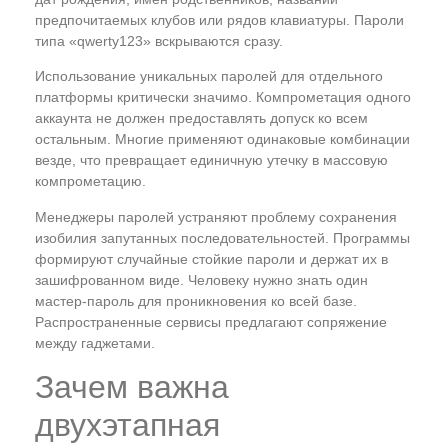
предпочитаемых клубов или рядов клавиатуры. Пароли
типа «qwerty123» вскрываются сразу.
Использование уникальных паролей для отдельного
платформы критически значимо. Компрометация одного
аккаунта не должен предоставлять допуск ко всем
остальным. Многие применяют одинаковые комбинации
везде, что превращает единичную утечку в массовую
компрометацию.
Менеджеры паролей устраняют проблему сохранения
изобилия запутанных последовательностей. Программы
формируют случайные стойкие пароли и держат их в
зашифрованном виде. Человеку нужно знать один
мастер-пароль для проникновения ко всей базе.
Распространенные сервисы предлагают сопряжение
между гаджетами.
Зачем важна
двухэтапная