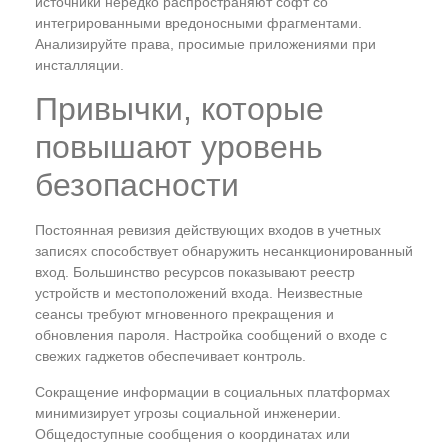
источники нередко распространяют софт со
интегрированными вредоносными фрагментами.
Анализируйте права, просимые приложениями при
инсталляции.
Привычки, которые
повышают уровень
безопасности
Постоянная ревизия действующих входов в учетных
записях способствует обнаружить несанкционированный
вход. Большинство ресурсов показывают реестр
устройств и местоположений входа. Неизвестные
сеансы требуют мгновенного прекращения и
обновления пароля. Настройка сообщений о входе с
свежих гаджетов обеспечивает контроль.
Сокращение информации в социальных платформах
минимизирует угрозы социальной инженерии.
Общедоступные сообщения о координатах или