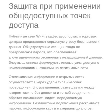
Защита при применении
общедоступных точек
доступа
Публичные сети Wi-Fi в кафе, аэропортах и торговых
центрах представляют серьезную угрозу безопасности
данных. Общедоступные станции входа не
предполагают пароля, что обеспечивает
злоумышленникам отслеживать незащищенный данные.
Злоумышленники формируют липовые узлы доступа с
наименованиями, схожими на легитимные сети.
Отслеживание информации в открытых сетях
осуществляется через удары типа «человек
посередине». Злоумышленник размещается между
юзером казино без депозита и точкой соединения,
обретая возможность видеть передаваемую
информацию. Беззащитные подключения раскрывают
пароли, информацию карт и материалы диалогов.