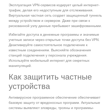
Эксплуатация VPN-сервисов кодирует целый интернет-
трафик, делая его недоступным для отслеживания.
Виртуальная частная сеть создает защищенный туннель
между устройством и сервером. Даже при связи к
рискованной узлу данные пребывают зашифрованными.
Избегайте доступа в денежные программы и значимые
учетные записи через открытые точки доступа без VPN.
Деактивируйте самостоятельное подключение к
известным соединениям. Выясняйте обозначения
станций подключения у персонала учреждения.
Используйте мобильный интернет для секретных
манипуляций.
Как защитить частные
устройства
Антивирусное программное обеспечение обеспечивает
базовую защиту от вредоносных программ. Актуальные
системы выявляют зловреды, трояны и программы-