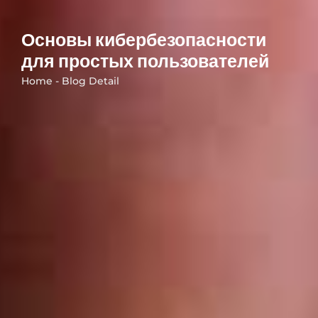
Основы кибербезопасности
для простых пользователей
Home - Blog Detail