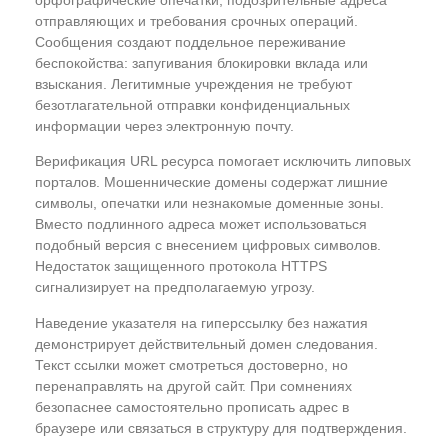
орфографические опечатки, подозрительные адреса
отправляющих и требования срочных операций.
Сообщения создают поддельное переживание
беспокойства: запугивания блокировки вклада или
взыскания. Легитимные учреждения не требуют
безотлагательной отправки конфиденциальных
информации через электронную почту.
Верификация URL ресурса помогает исключить липовых
порталов. Мошеннические домены содержат лишние
символы, опечатки или незнакомые доменные зоны.
Вместо подлинного адреса может использоваться
подобный версия с внесением цифровых символов.
Недостаток защищенного протокола HTTPS
сигнализирует на предполагаемую угрозу.
Наведение указателя на гиперссылку без нажатия
демонстрирует действительный домен следования.
Текст ссылки может смотреться достоверно, но
перенаправлять на другой сайт. При сомнениях
безопаснее самостоятельно прописать адрес в
браузере или связаться в структуру для подтверждения.