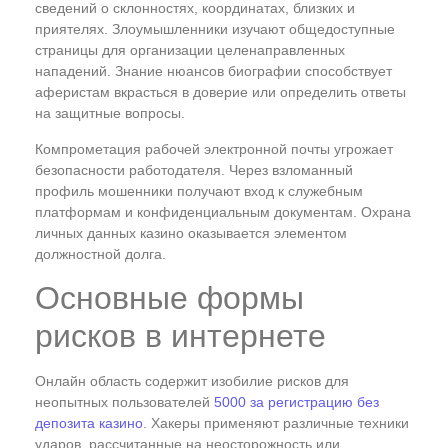
сведений о склонностях, координатах, близких и
приятелях. Злоумышленники изучают общедоступные
страницы для организации целенаправленных
нападений. Знание нюансов биографии способствует
аферистам вкрасться в доверие или определить ответы
на защитные вопросы.
Компрометация рабочей электронной почты угрожает
безопасности работодателя. Через взломанный
профиль мошенники получают вход к служебным
платформам и конфиденциальным документам. Охрана
личных данных казино оказывается элементом
должностной долга.
Основные формы
рисков в интернете
Онлайн область содержит изобилие рисков для
неопытных пользователей
5000 за регистрацию без
депозита казино
. Хакеры применяют различные техники
ударов, рассчитанные на неосторожность или