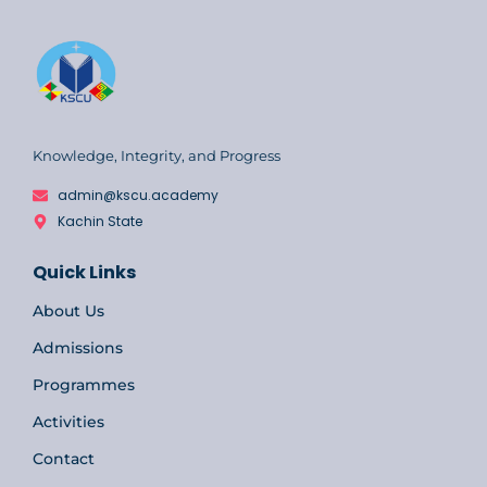
Knowledge, Integrity, and Progress
admin@kscu.academy
Kachin State
Quick Links
About Us
Admissions
Programmes
Activities
Contact