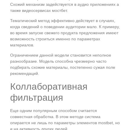
Схожий механизм задействуется в аудио приложениях а
также видеосервисах мостбет.
Тематический метод эффективно действует в случаях,
когда сведений о поведении аудитории мало. К примеру,
во время запуске свежего продукта предложения имеют
возможность строиться именно по параметрах
материалов.
Ограничением данной модели становится неполное
разнообразие. Модель способна чрезмерно часто
подбирать схожие материалы, постепенно сужая поле
рекомендаций.
Коллаборативная
фильтрация
Еще одним популярным способом считается
совместная обработка. В этом методе система
опирается не лишь по параметры элементов mostbet, но
и на активность других людей.