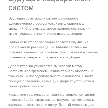
систем
Эволюция советующих систем развивается
одновременно с ростом массивов электронных
сведений. Системы делаются намного сложными и
умеют учитывать значительно шире факторов.
Одной из векторов эволюции является улучшение
прозрачности рекомендаций. Многие сервисы на
практике начинают раскрывать факторы мостбет казино
появления конкретного элемента в подборке.
Дополнительно улучшается смысловой метод.
Алгоритмы со временем начинают анализировать не
только лишь последовательность активности, а также
текущее поведение, время дня, формат устройства а
также прочие сигналы.
Кроме того увеличивается влияние модельных систем,
готовых обрабатывать тексты, визуальные материалы,
звучание а также записи сразу. Данный механизм дает