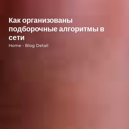
Как организованы
подборочные алгоритмы в
сети
Home - Blog Detail