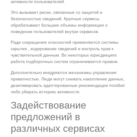
активности пользователей.
Это вызывает риски, связанные со защитой и
безопасностью сведений. Крупные сервисы
обрабатывают большие объемы информации о
поведении пользователей внутри сервисов.
Ради сокращения опасностей применяются системы
скрытия , кодирование сведений и контроль прав к
чувствительной данным. Во некоторых юрисдикциях
работа подборочных систем ограничивается правом.
Дополнительно внедряются механизмы управления
приватностью. Люди могут снижать накопление данных,
деактивировать адаптированные рекомендации mostbet
либо убирать историю активности.
Задействование
предложений в
различных сервисах