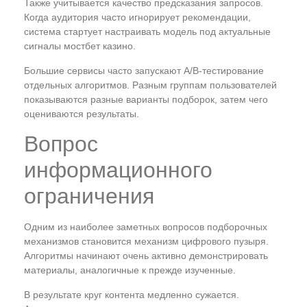
Также учитывается качество предсказания запросов.
Когда аудитория часто игнорирует рекомендации,
система стартует настраивать модель под актуальные
сигналы мостбет казино.
Большие сервисы часто запускают A/B-тестирование
отдельных алгоритмов. Разным группам пользователей
показываются разные варианты подборок, затем чего
оцениваются результаты.
Вопрос
информационного
ограничения
Одним из наиболее заметных вопросов подборочных
механизмов становится механизм цифрового пузыря.
Алгоритмы начинают очень активно демонстрировать
материалы, аналогичные к прежде изученные.
В результате круг контента медленно сужается.