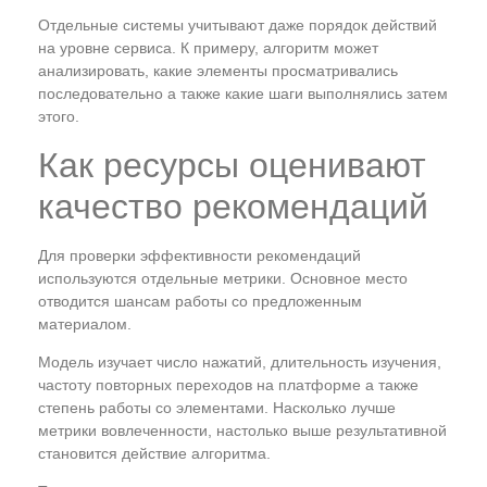
Отдельные системы учитывают даже порядок действий
на уровне сервиса. К примеру, алгоритм может
анализировать, какие элементы просматривались
последовательно а также какие шаги выполнялись затем
этого.
Как ресурсы оценивают
качество рекомендаций
Для проверки эффективности рекомендаций
используются отдельные метрики. Основное место
отводится шансам работы со предложенным
материалом.
Модель изучает число нажатий, длительность изучения,
частоту повторных переходов на платформе а также
степень работы со элементами. Насколько лучше
метрики вовлеченности, настолько выше результативной
становится действие алгоритма.