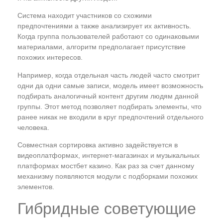
Система находит участников со схожими
предпочтениями а также анализирует их активность.
Когда группа пользователей работают со одинаковыми
материалами, алгоритм предполагает присутствие
похожих интересов.
Например, когда отдельная часть людей часто смотрит
одни да одни самые записи, модель имеет возможность
подбирать аналогичный контент другим людям данной
группы. Этот метод позволяет подбирать элементы, что
ранее никак не входили в круг предпочтений отдельного
человека.
Совместная сортировка активно задействуется в
видеоплатформах, интернет-магазинах и музыкальных
платформах мостбет казино. Как раз за счет данному
механизму появляются модули с подборками похожих
элементов.
Гибридные советующие